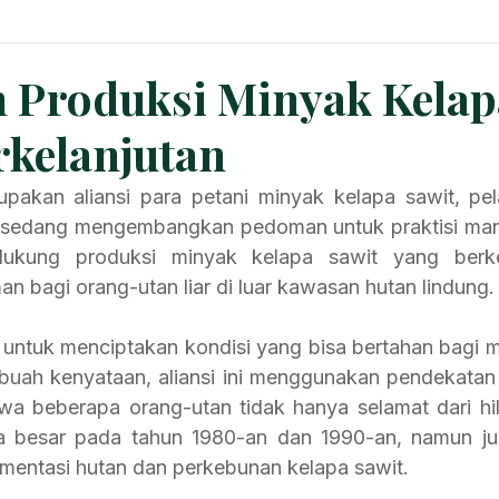
n News
Planters Corner
Refinery News
Special Insig
 Produksi Minyak Kelap
rkelanjutan
upakan aliansi para petani minyak kelapa sawit, pe
i, sedang mengembangkan pedoman untuk praktisi man
kung produksi minyak kelapa sawit yang berkela
 bagi orang-utan liar di luar kawasan hutan lindung.
 untuk menciptakan kondisi yang bisa bertahan bagi 
uah kenyataan, aliansi ini menggunakan pendekatan b
a beberapa orang-utan tidak hanya selamat dari hil
a besar pada tahun 1980-an dan 1990-an, namun jug
gmentasi hutan dan perkebunan kelapa sawit.