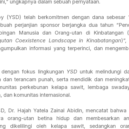
ini,” ungkapnya dalam sebuah pernyataan.
y (YSD) telah berkomitmen dengan dana sebesar 1.2
buah perjanjian sponsor berjangka dua tahun “Penci
pingan Manusia dan Orang-utan di Kinbatangan (
tan Coexistence Landscape in Kinabatangan
)”,
gumpulkan informasi yang terperinci, dan mengemba
n dengan fokus lingkungan 
YSD
 untuk melindungi da
n dan terancam punah, serta mendidik dan meningkat
unitas perkebunan kelapa sawit, lembaga swaday
 dan komunitas internasional. 
a orang-utan betina hidup dan membesarkan ana
g dikelilingi oleh kelapa sawit, sedangkan oran