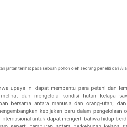
n jantan terlihat pada sebuah pohon oleh seorang peneliti dari Ali
hwa upaya ini dapat membantu para petani dan le
melihat dan mengelola kondisi hutan kelapa saw
an bersama antara manusia dan orang-utan; dan 
mengembangkan kebijakan baru dalam pengelolaan or
 internasional untuk dapat mengerti bahwa hidup ber
gam seperti campuran antara perkebunan kelapa sa