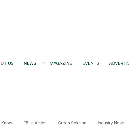
UT US
NEWS
MAGAZINE
EVENTS
ADVERTI
u Know
FBI In Action
Green Solution
Industry News