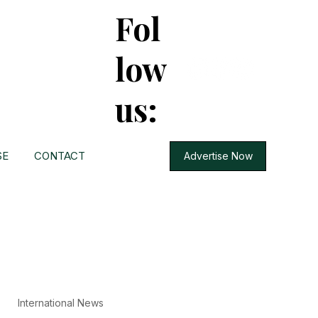
Fol
low
us:
SE
CONTACT
Advertise Now
International News