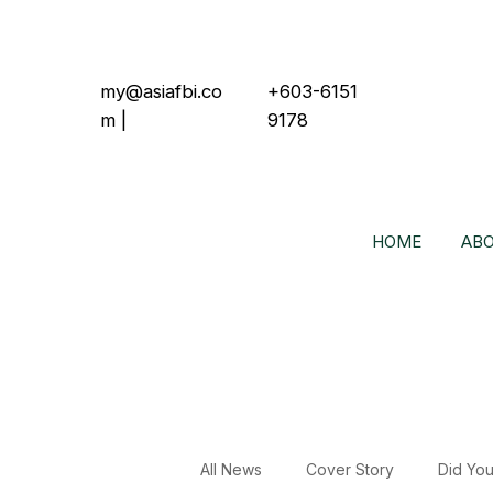
my@asiafbi.co
+603-6151
m
|
9178
HOME
ABO
All News
Cover Story
Did Yo