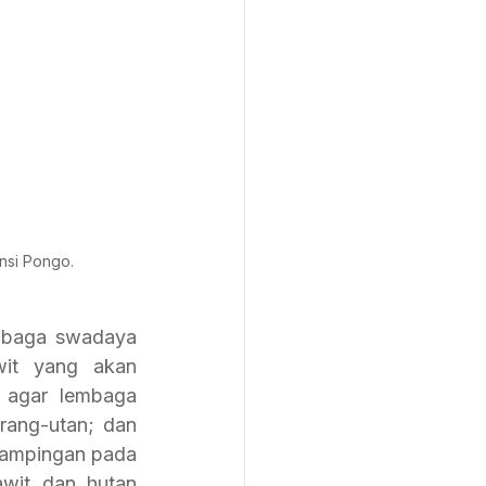
ansi Pongo.
mbaga swadaya 
it yang akan 
agar lembaga 
ang-utan; dan 
dampingan pada 
wit dan hutan 