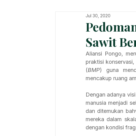
Jul 30, 2020
In The Hot Seat
Organisatio
Pedoman
Sawit Be
Aliansi Pongo, mer
praktisi konservas
(
BMP
) guna mendu
mencakup ruang aman
Dengan adanya visi
manusia menjadi seb
dan ditemukan bahw
mereka dalam skal
dengan kondisi fra