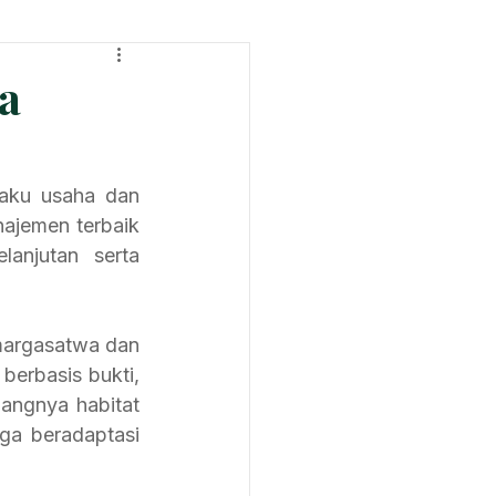
ht
Tech & Product News
a
laku usaha dan 
ajemen terbaik 
njutan serta 
margasatwa dan 
erbasis bukti, 
angnya habitat 
a beradaptasi 