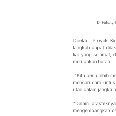
Dr Felicit
Direktur Proyek Ki
langkah dapat dila
liar yang selamat, 
merupakan hutan. 
 “Kita perlu lebih memahami, habitat orang-utan pada kondisi yang telah berubah ini dan 
mencari cara untuk
utan dalam jangka p
“Dalam prakteknya,
mengembangkan cara