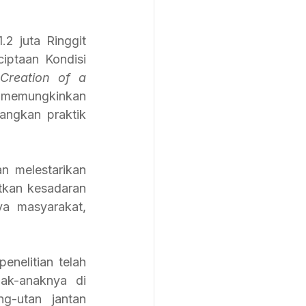
 juta Ringgit 
ptaan Kondisi 
Creation of a 
 memungkinkan 
ngkan praktik 
n melestarikan 
kan kesadaran 
a masyarakat, 
k-anaknya di 
g-utan jantan 