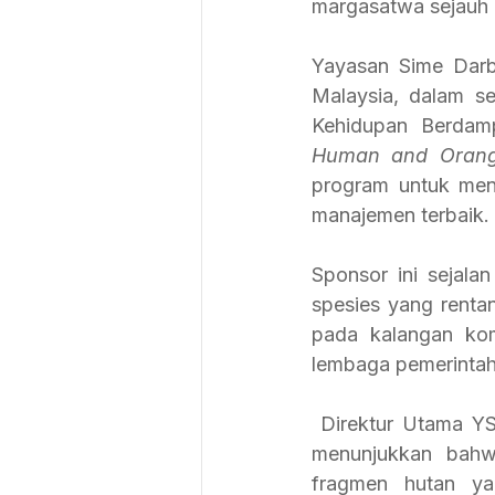
margasatwa sejauh 
Yayasan Sime Darb
Malaysia, dalam se
Kehidupan Berdam
Human and Orangu
program untuk men
manajemen terbaik.
Sponsor ini sejala
spesies yang renta
pada kalangan kom
lembaga pemerintah,
 Direktur Utama YSD, Dr. Hajah Yatela Zainal Abidin, mencatat bahwa penelitian telah 
menunjukkan bahw
fragmen hutan yan