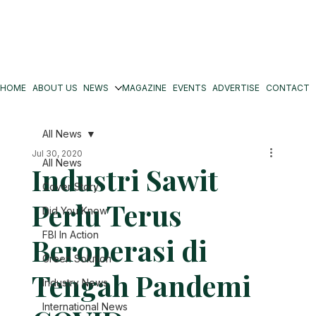
HOME
ABOUT US
NEWS
MAGAZINE
EVENTS
ADVERTISE
CONTACT
All News
Jul 30, 2020
All News
Industri Sawit
Cover Story
Perlu Terus
Did You Know
FBI In Action
Beroperasi di
Green Solution
Tengah Pandemi
Industry News
International News