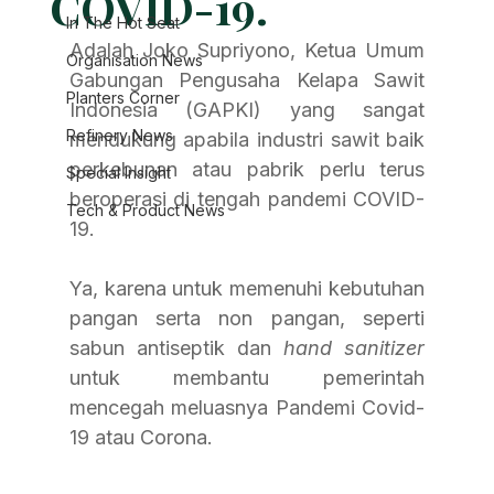
COVID-19.
In The Hot Seat
Adalah Joko Supriyono, Ketua Umum 
Organisation News
Gabungan Pengusaha Kelapa Sawit 
Planters Corner
Indonesia (GAPKI) yang sangat 
Refinery News
mendukung apabila industri sawit baik 
perkebunan atau pabrik perlu terus 
Special Insight
beroperasi di tengah pandemi COVID-
Tech & Product News
19. 
Ya, karena untuk memenuhi kebutuhan 
pangan serta non pangan, seperti 
sabun antiseptik dan 
hand sanitizer 
untuk membantu pemerintah 
mencegah meluasnya Pandemi Covid-
19 atau Corona.