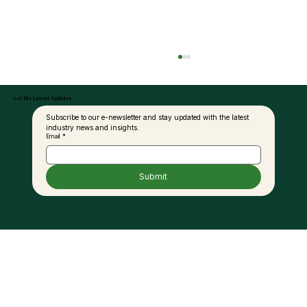
Get the Latest Updates
Subscribe to our e-newsletter and stay updated with the latest 
industry news and insights.
Email
*
Submit
Empowering the Palm Oil Industry
Through Sustainable Excellence and
Innovation