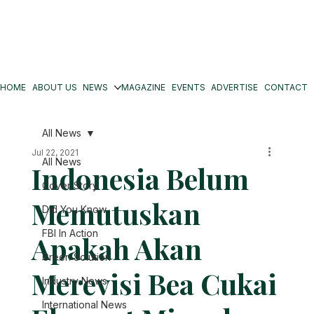
HOME
ABOUT US
NEWS
MAGAZINE
EVENTS
ADVERTISE
CONTACT
All News
Jul 22, 2021
All News
Indonesia Belum
Cover Story
Memutuskan
Did You Know
FBI In Action
Apakah Akan
Green Solution
Merevisi Bea Cukai
Industry News
International News