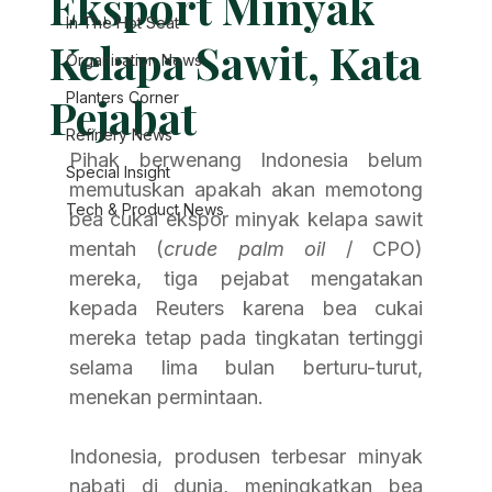
Eksport Minyak
In The Hot Seat
Kelapa Sawit, Kata
Organisation News
Pejabat
Planters Corner
Refinery News
Pihak berwenang Indonesia belum 
Special Insight
memutuskan apakah akan memotong 
Tech & Product News
bea cukai ekspor minyak kelapa sawit 
mentah (
crude palm oil
 / CPO) 
mereka, tiga pejabat mengatakan 
kepada Reuters karena bea cukai 
mereka tetap pada tingkatan tertinggi 
selama lima bulan berturu-turut, 
menekan permintaan.
Indonesia, produsen terbesar minyak 
nabati di dunia, meningkatkan bea 