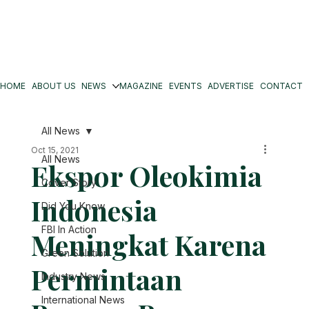
HOME
ABOUT US
NEWS
MAGAZINE
EVENTS
ADVERTISE
CONTACT
All News
Oct 15, 2021
All News
Ekspor Oleokimia
Cover Story
Indonesia
Did You Know
FBI In Action
Meningkat Karena
Green Solution
Permintaan
Industry News
International News