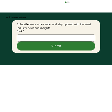
Get the Latest Updates
Subscribe to our e-newsletter and stay updated with the latest 
industry news and insights.
Email
*
Submit
Empowering the Palm Oil Industry
Through Sustainable Excellence and
Innovation